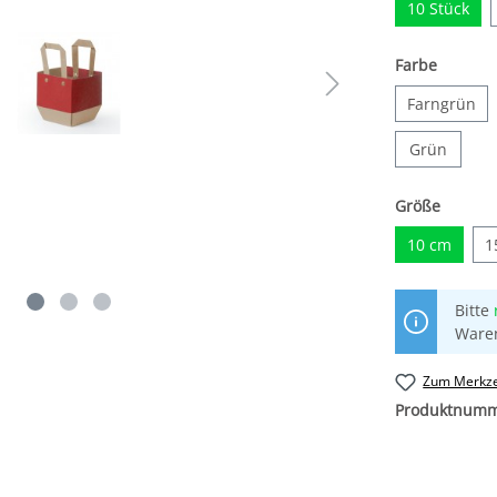
10 Stück
Farbe
Farngrün
Grün
Größe
10 cm
1
Bitte
Ware
Zum Merkze
Produktnum