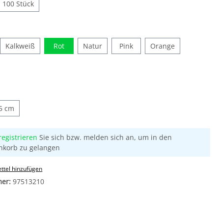
100 Stück
Kalkweiß
Rot
Natur
Pink
Orange
5 cm
registrieren
Sie sich bzw. melden sich an, um in den
nkorb zu gelangen
ttel hinzufügen
mer:
97513210