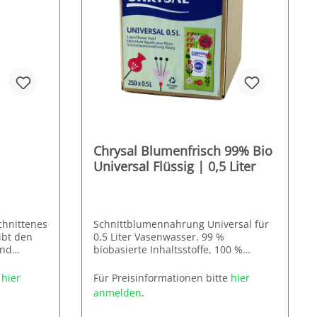
Chrysal Blumenfrisch 99% Bio
Universal Flüssig | 0,5 Liter
chnittenes
Schnittblumennahrung Universal für
ibt den
0,5 Liter Vasenwasser. 99 %
und
biobasierte Inhaltsstoffe, 100 %
Wasser-
recycelbar durch Monokunststoff.
Hauptwirkstoffe: Zitronensäure,
e
hier
Für Preisinformationen bitte
hier
Glukose
osen
anmelden
.
Erhältlich im klassischen, großen
oder als