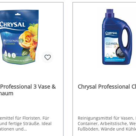
 Professional 3 Vase &
Chrysal Professional C
chaum
emittel für Floristen. Für
Reinigungsmittel für Vasen, 
und fertige Sträuße. Ideal
Container, Arbeitstische, W
ationen und
Fußböden, Wände und Kühle
rbeiten. Sehr gut für
Entfernt schnell und einfach