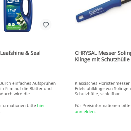
 Leafshine & Seal
CHRYSAL Messer Solin
Klinge mit Schutzhülle
. Durch einfaches Aufsprühen
Klassisches Floristenmesser
ein Film auf die Blätter und
Edelstahlklinge von Solingen
adurch wird die
Schutzhülle, schleifbar.
ng verhindert und die
tern den natürlichen Glanz
Inhalt: 1 Messer pro VE
umen bleiben 24 Stunden
informationen bitte
hier
Für Preisinformationen bitt
anzintensität individuell
al für Hochzeitsfloristik.
n
.
anmelden
.
 Keine Schäden durch
r und
ngskälte. Ideal geeignet für
 Hauptwirkstoff: Silikonöl
 als 1 x 1000 ml Flasche oder
ten und
 x 1000 ml Flaschen.
mbegrüner!