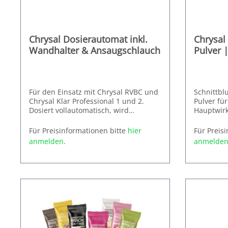
Chrysal Dosierautomat inkl.
Chrysal 
Wandhalter & Ansaugschlauch
Pulver |
Für den Einsatz mit Chrysal RVBC und
Schnittbl
Chrysal Klar Professional 1 und 2.
Pulver für
Dosiert vollautomatisch, wird
Hauptwirk
ausschließlich mit Wasserdruck
Glukose
Erhältlich
betrieben. Auch zu attraktiven
Für Preisinformationen bitte
hier
Für Preis
6 x 200 St
Mietkonditionen. Ihr Verkaufsleiter
anmelden
.
anmelde
informiert Sie gerne!