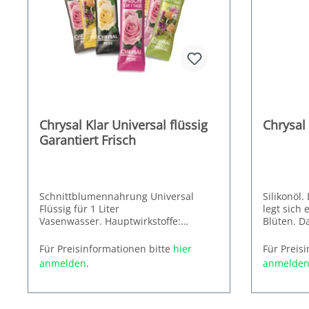
Chrysal Klar Universal flüssig
Chrysal
Garantiert Frisch
Schnittblumennahrung Universal
Silikonöl
Flüssig für 1 Liter
legt sich 
Vasenwasser. Hauptwirkstoffe:
Blüten. D
Zitronensäure, Glukose
Verdunstu
Verpackungseinheit: 1000 Stück
Gibt Blät
Schnittbl
Für Preisinformationen bitte
hier
Für Preis
zurück. Gl
frisch. Ide
anmelden
.
anmelde
mischbar.
Unsichtba
Verdunstu
geruchlos.
Erhältlich
Produzen
1 VE mit 9
Innenrau