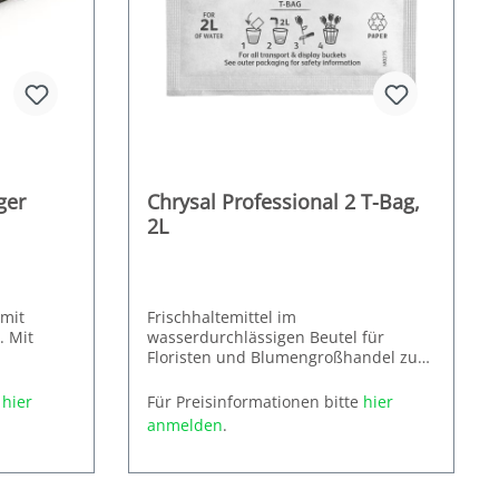
ger
Chrysal Professional 2 T-Bag,
2L
 mit
Frischhaltemittel im
. Mit
wasserdurchlässigen Beutel für
Floristen und Blumengroßhandel zum
Einsatz während des Transports und
Dosierung: 1 T-Bag auf 2 Liter
im Verkauf.
e
hier
Für Preisinformationen bitte
hier
anmelden
.
Hauptwirkstoffe: Zitronensäure,
Glukose, Pulver
Inhalt: 800 Stück pro VE