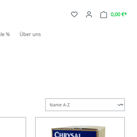
0,00 €*
le %
Über uns