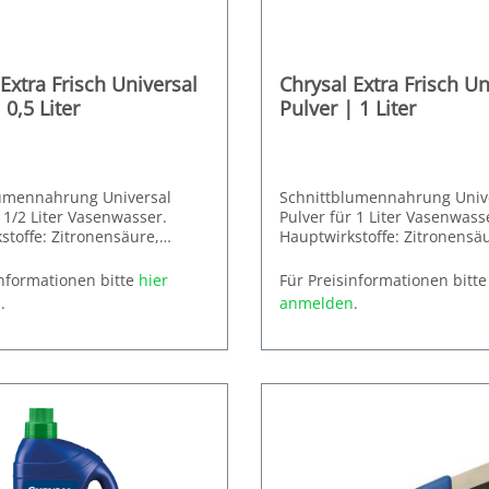
Extra Frisch Universal
Chrysal Extra Frisch Un
 0,5 Liter
Pulver | 1 Liter
umennahrung Universal
Schnittblumennahrung Univ
 1/2 Liter Vasenwasser.
Pulver für 1 Liter Vasenwass
stoffe: Zitronensäure,
Hauptwirkstoffe: Zitronensä
Glukose
 in folgenden VEs: 200 Stück,
Erhältlich in folgenden VEs: 
informationen bitte
hier
Für Preisinformationen bitt
ück, 1000 Stück.
6 x 100 Stück, 1000 Stück.
n
.
anmelden
.