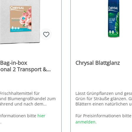
 Bag-in-box
Chrysal Blattglanz
ional 2 Transport &
 Improved
Frischhaltemittel für
Lässt Grünpflanzen und ges
n und Blumengroßhandel zum
Grün für Sträuße glänzen. G
während und nach dem
Blättern einen natürlichen 
, sowie im Verkauf.
attraktiven Glanz. Entfernt 
stoffe: Zitronensäure,
und Kalkflecken und beugt
Die 250 ml Dose ist in einer
informationen bitte
hier
Für Preisinformationen bitt
Staubbildung vor.
Verpackungseinheit zu 12 D
n
.
anmelden
.
erhältlich.
Frischhaltemittel für
Die 750 ml Dose ist einzeln 