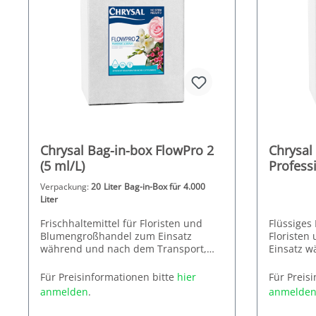
Chrysal Bag-in-box FlowPro 2
Chrysal
(5 ml/L)
Profess
Display
Verpackung:
20 Liter Bag-in-Box für 4.000
Liter
Frischhaltemittel für Floristen und
Flüssiges 
Blumengroßhandel zum Einsatz
Floriste
während und nach dem Transport,
Einsatz 
sowie im Verkauf. Ein erneuter
Transport
Dosierung: 5 ml/Liter, Hauptwirkstoffe:
Hauptwirk
Anschnitt entfällt.
Für Preisinformationen bitte
hier
Für Preis
Zitronensäure, Glukose
Glukose
anmelden
.
anmelde
Flüssiges 