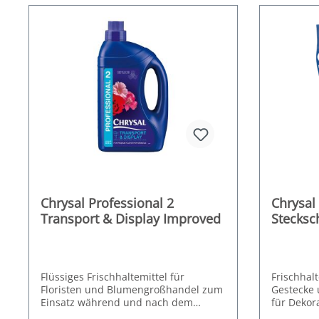
Chrysal Professional 2
Chrysal
Transport & Display Improved
Stecks
Flüssiges Frischhaltemittel für
Frischhalt
Floristen und Blumengroßhandel zum
Gestecke 
Einsatz während und nach dem
für Dekor
Transport sowie im Verkauf.
Doppelt konzentriert, dank neuer
Auftragsa