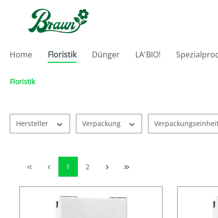
inhalt springen
Home
Floristik
Dünger
LA'BIO!
Spezialpro
Floristik
Hersteller
Verpackung
Verpackungseinhei
1
2